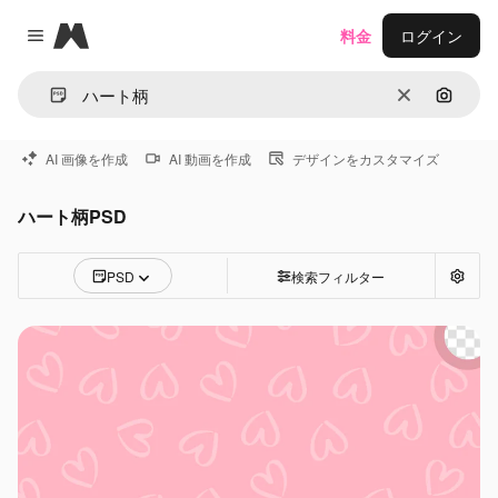
Magnific
料金
ログイン
Close menu
消去
画像で
AI 画像を作成
AI 動画を作成
デザインをカスタマイズ
ハート柄PSD
PSD
検索フィルター