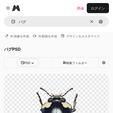
Magnific
料金
ログイン
Close menu
消去
画像で
AI 画像を作成
AI 動画を作成
デザインをカスタマイズ
バグPSD
PSD
検索フィルター