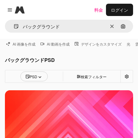
Magnific
料金
ログイン
Close menu
消去
画像で
AI 画像を作成
AI 動画を作成
デザインをカスタマイズ
光
バックグラウンドPSD
PSD
検索フィルター