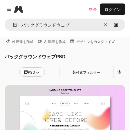
Magnific
料金
ログイン
Close menu
消去
画像で
AI 画像を作成
AI 動画を作成
デザインをカスタマイズ
バックグラウンドウェブPSD
PSD
検索フィルター