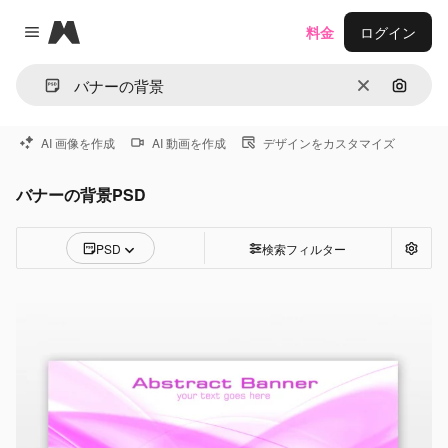
Magnific
料金
ログイン
Close menu
消去
画像で
AI 画像を作成
AI 動画を作成
デザインをカスタマイズ
バナーの背景PSD
PSD
検索フィルター