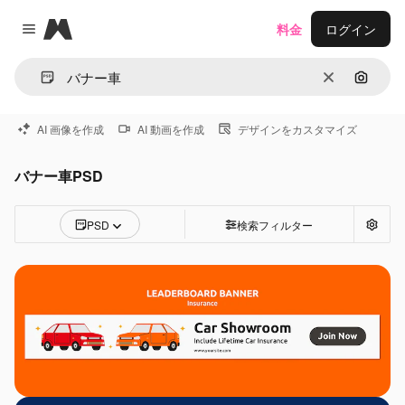
Magnific
料金
ログイン
Close menu
消去
画像で
AI 画像を作成
AI 動画を作成
デザインをカスタマイズ
バナー車PSD
PSD
検索フィルター