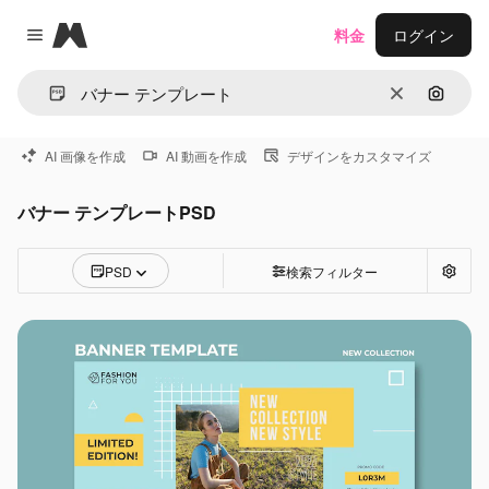
Magnific
料金
ログイン
Close menu
消去
画像で
AI 画像を作成
AI 動画を作成
デザインをカスタマイズ
バナー テンプレートPSD
PSD
検索フィルター