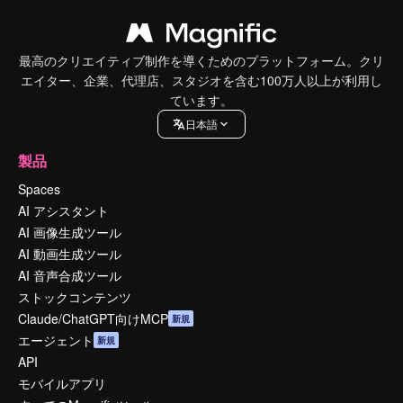
最高のクリエイティブ制作を導くためのプラットフォーム。クリ
エイター、企業、代理店、スタジオを含む100万人以上が利用し
ています。
日本語
製品
Spaces
AI アシスタント
AI 画像生成ツール
AI 動画生成ツール
AI 音声合成ツール
ストックコンテンツ
Claude/ChatGPT向けMCP
新規
エージェント
新規
API
モバイルアプリ