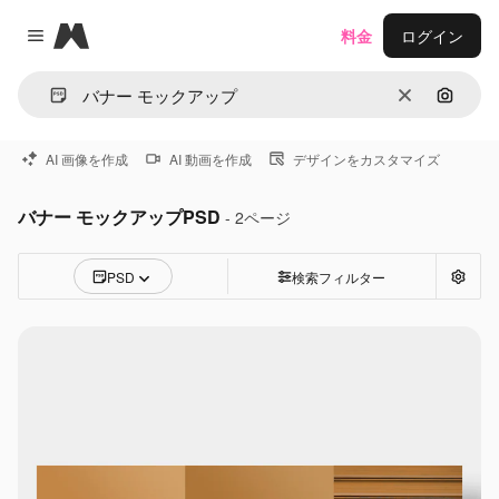
Magnific
料金
ログイン
Close menu
消去
画像で
AI 画像を作成
AI 動画を作成
デザインをカスタマイズ
バナー モックアップPSD
- 2ページ
PSD
検索フィルター