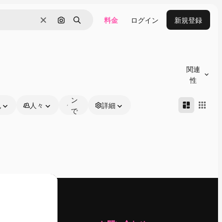
料金
ログイン
新規登録
消去
画像で検索
検索
オ
ン
関連
ラ
性
イ
ン
色
人々
詳細
で
編
集
可
能