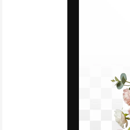
フォント
最高のクリエイ
ットフォーム。
店、スタジオを
います。
日本語
Copyright © 2010-