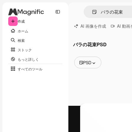
作成
AI 画像を作成
AI 動
ホーム
検索
バラの花束PSD
ストック
もっと詳しく
PSD
すべてのツール
全ての画像
ベクトル
イラスト
写真
PSD
テンプレート
モックアップ
動画
映像素材
モーショングラフィックス
動画テンプレート
アイコン
3D モデル