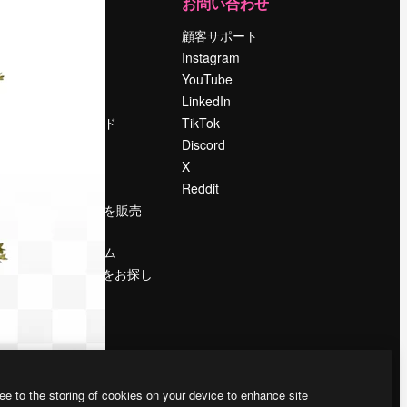
運営
お問い合わせ
料金
顧客サポート
会社概要
Instagram
Reviews
YouTube
採用情報
LinkedIn
検索トレンド
TikTok
ブログ
Discord
イベント
X
Slidesgo
Reddit
コンテンツを販売
する
プレスルーム
magnific.aiをお探し
ですか？
ee to the storing of cookies on your device to enhance site