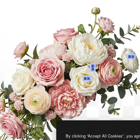
製品
はじめに
ティブ制作を導くためのプラ
Spaces
Academy
クリエイター、企業、代理
AI アシスタント
ドキュメント
含む100万人以上が利用して
AI 画像生成ツール
サポート
AI 動画生成ツール
利用規約
AI 音声合成ツール
プライバシーポリ
シー
ストックコンテン
ツ
オリジナル
新規
Claude/ChatGPT
クッキーポリシー
新
規
向けMCP
トラストセンター
エージェント
アフィリエイト
新規
API
法人向け
モバイルアプリ
すべてのMagnificツ
ール
2026
Freepik Company S.L.U.
無断複写・転載を禁じます
.
By clicking “Accept All Cookies”, you agr