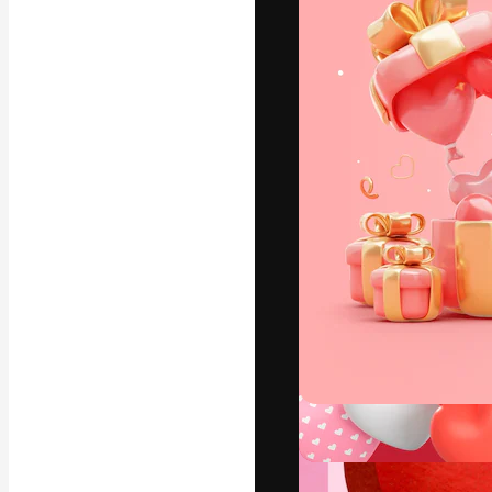
フォント
最高のクリエイ
ットフォーム。
店、スタジオを
います。
日本語
Copyright © 2010-