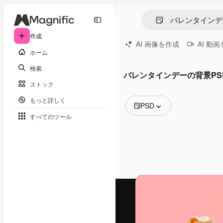
作成
AI 画像を作成
AI 動
ホーム
検索
バレンタインデーの背景PS
ストック
もっと詳しく
PSD
すべてのツール
全ての画像
ベクトル
イラスト
写真
PSD
テンプレート
モックアップ
動画
映像素材
モーショングラフィックス
動画テンプレート
アイコン
3D モデル