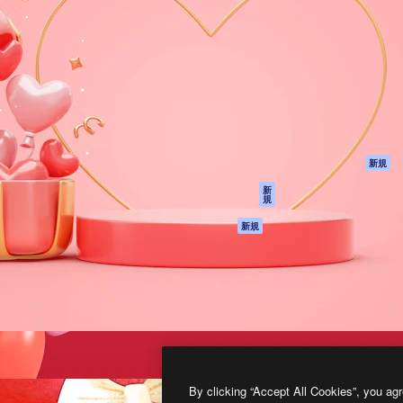
製品
はじめに
ティブ制作を導くためのプラ
Spaces
Academy
クリエイター、企業、代理
AI アシスタント
ドキュメント
含む100万人以上が利用して
AI 画像生成ツール
サポート
AI 動画生成ツール
利用規約
AI 音声合成ツール
プライバシーポリ
シー
ストックコンテン
ツ
オリジナル
新規
Claude/ChatGPT
クッキーポリシー
新
規
向けMCP
トラストセンター
エージェント
アフィリエイト
新規
API
法人向け
モバイルアプリ
すべてのMagnificツ
ール
2026
Freepik Company S.L.U.
無断複写・転載を禁じます
.
By clicking “Accept All Cookies”, you agr