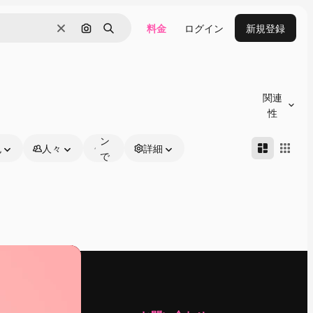
料金
ログイン
新規登録
消去
画像で検索
検索
オ
ン
関連
ラ
性
イ
ン
色
人々
詳細
で
編
集
可
能