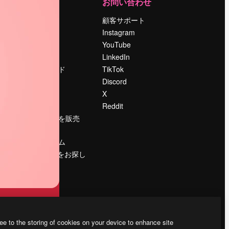
運営
お問い合わせ
料金
顧客サポート
会社概要
Instagram
Reviews
YouTube
採用情報
LinkedIn
検索トレンド
TikTok
ブログ
Discord
イベント
X
Slidesgo
Reddit
コンテンツを販売
する
プレスルーム
magnific.aiをお探し
ですか？
ee to the storing of cookies on your device to enhance site