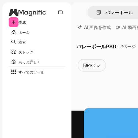
作成
AI 画像を作成
AI 動
ホーム
検索
バレーボールPSD
- 2ページ
ストック
もっと詳しく
PSD
すべてのツール
全ての画像
ベクトル
イラスト
写真
PSD
テンプレート
モックアップ
動画
映像素材
モーショングラフィックス
動画テンプレート
アイコン
3D モデル