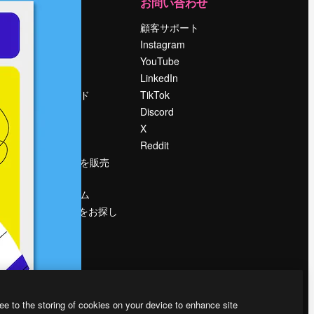
運営
お問い合わせ
料金
顧客サポート
会社概要
Instagram
Reviews
YouTube
採用情報
LinkedIn
検索トレンド
TikTok
ブログ
Discord
イベント
X
Slidesgo
Reddit
コンテンツを販売
する
プレスルーム
magnific.aiをお探し
ですか？
ee to the storing of cookies on your device to enhance site