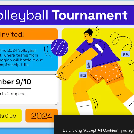
製品
はじめに
ティブ制作を導くためのプラ
Spaces
Academy
クリエイター、企業、代理
AI アシスタント
ドキュメント
含む100万人以上が利用して
AI 画像生成ツール
サポート
AI 動画生成ツール
利用規約
AI 音声合成ツール
プライバシーポリ
シー
ストックコンテン
ツ
オリジナル
新規
Claude/ChatGPT
クッキーポリシー
新
規
向けMCP
トラストセンター
エージェント
アフィリエイト
新規
API
法人向け
モバイルアプリ
すべてのMagnificツ
ール
2026
Freepik Company S.L.U.
無断複写・転載を禁じます
.
By clicking “Accept All Cookies”, you agr