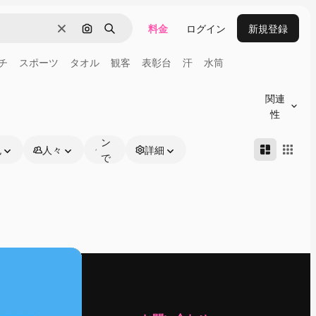
料金
ログイン
新規登録
消去
画像で検索
検索
チ
スポーツ
タオル
観客
表彰台
汗
水筒
オ
ン
関連
ラ
性
イ
ン
色
人々
詳細
で
編
集
可
能