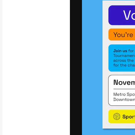
フォント
最高のクリエイ
ットフォーム。
店、スタジオを
います。
日本語
Copyright © 2010-