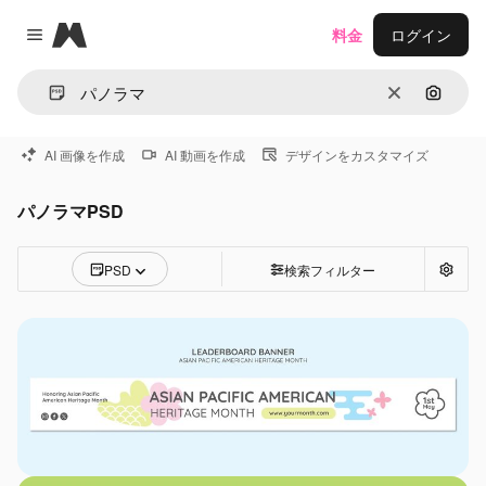
Magnific
料金
ログイン
Close menu
消去
画像で
AI 画像を作成
AI 動画を作成
デザインをカスタマイズ
パノラマPSD
PSD
検索フィルター