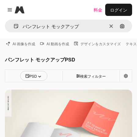
Magnific
料金
ログイン
Close menu
消去
画像で
AI 画像を作成
AI 動画を作成
デザインをカスタマイズ
テキス
パンフレット モックアップPSD
PSD
検索フィルター