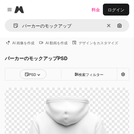
Magnific
料金
ログイン
Close menu
消去
画像で
AI 画像を作成
AI 動画を作成
デザインをカスタマイズ
パーカーのモックアップPSD
PSD
検索フィルター