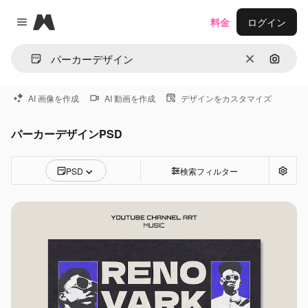
Magnific
料金
ログイン
Close menu
消去
画像で
AI 画像を作成
AI 動画を作成
デザインをカスタマイズ
パーカーデザインPSD
PSD
検索フィルター