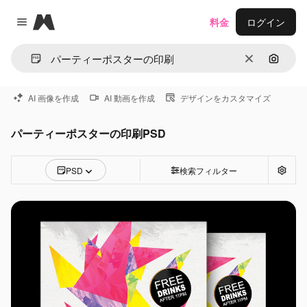
Magnific
料金
ログイン
Close menu
消去
画像で
AI 画像を作成
AI 動画を作成
デザインをカスタマイズ
パーティーポスターの印刷PSD
PSD
検索フィルター