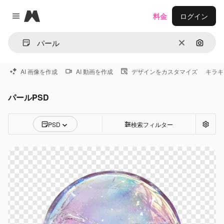
Magnific
料金
ログイン
Close menu
消去
画像で
AI 画像を作成
AI 動画を作成
デザインをカスタマイズ
キラキ
パールPSD
PSD
検索フィルター