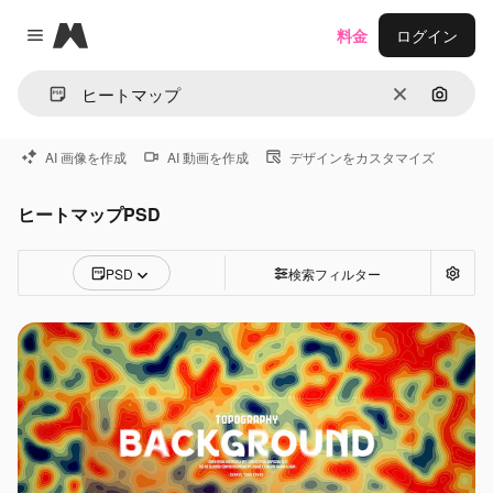
Magnific
料金
ログイン
Close menu
消去
画像で
AI 画像を作成
AI 動画を作成
デザインをカスタマイズ
ヒートマップPSD
PSD
検索フィルター