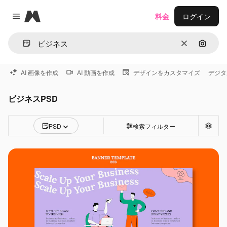
Magnific
料金
ログイン
Close menu
消去
画像で
AI 画像を作成
AI 動画を作成
デザインをカスタマイズ
デジタ
ビジネスPSD
PSD
検索フィルター