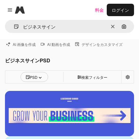
Magnific
料金
ログイン
Close menu
消去
画像で
AI 画像を作成
AI 動画を作成
デザインをカスタマイズ
ビジネスサインPSD
PSD
検索フィルター