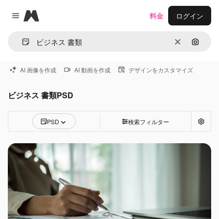
Magnific
料金
ログイン
Close menu
消去
画像で
AI 画像を作成
AI 動画を作成
デザインをカスタマイズ
ビジネス 書類PSD
PSD
検索フィルター