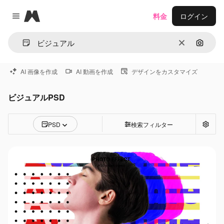
Magnific
料金
ログイン
Close menu
消去
画像で
AI 画像を作成
AI 動画を作成
デザインをカスタマイズ
ビジュアルPSD
PSD
検索フィルター