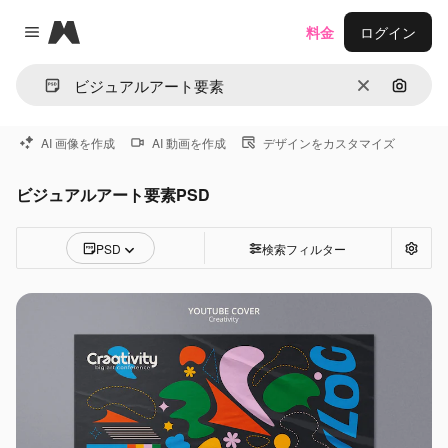
Magnific
料金
ログイン
Close menu
消去
画像で
AI 画像を作成
AI 動画を作成
デザインをカスタマイズ
ビジュアルアート要素PSD
PSD
検索フィルター