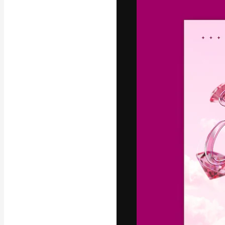
フォント
最高のクリエイ
ットフォーム。
店、スタジオを
います。
日本語
Copyright © 2010-