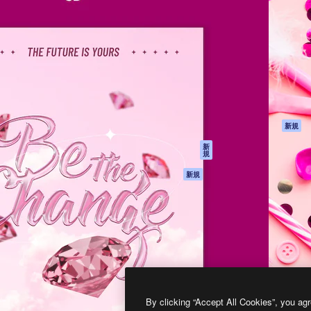
製品
はじめに
ティブ制作を導くためのプラ
Spaces
Academy
クリエイター、企業、代理
AI アシスタント
ドキュメント
含む100万人以上が利用して
AI 画像生成ツール
サポート
AI 動画生成ツール
利用規約
AI 音声合成ツール
プライバシーポリ
シー
ストックコンテン
ツ
オリジナル
新規
Claude/ChatGPT
クッキーポリシー
新
規
向けMCP
トラストセンター
エージェント
アフィリエイト
新規
API
法人向け
モバイルアプリ
すべてのMagnificツ
ール
2026
Freepik Company S.L.U.
無断複写・転載を禁じます
.
By clicking “Accept All Cookies”, you agr