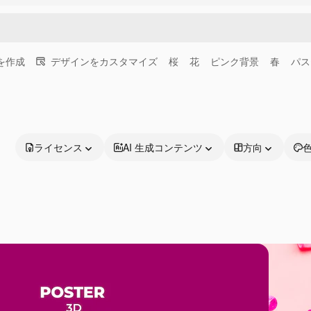
画を作成
デザインをカスタマイズ
桜
花
ピンク背景
春
パス
ライセンス
AI 生成コンテンツ
方向