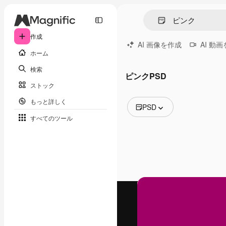
作成
AI 画像を作成
AI 動
ホーム
検索
ピンクPSD
ストック
もっと詳しく
PSD
すべてのツール
全ての画像
ベクトル
イラスト
写真
PSD
テンプレート
モックアップ
動画
映像素材
モーショングラフィックス
動画テンプレート
アイコン
3D モデル