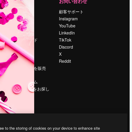
運営
お問い合わせ
料金
顧客サポート
会社概要
Instagram
Reviews
YouTube
採用情報
LinkedIn
検索トレンド
TikTok
ブログ
Discord
イベント
X
Slidesgo
Reddit
コンテンツを販売
する
プレスルーム
magnific.aiをお探し
ですか？
ee to the storing of cookies on your device to enhance site