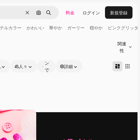
料金
ログイン
新規登録
消去
画像で検索
検索
テルカラー
かわいい
華やか
ガーリー
穏やか
ピンクグリッタ
オ
ン
関連
ラ
性
イ
ン
色
人々
詳細
で
編
集
可
能