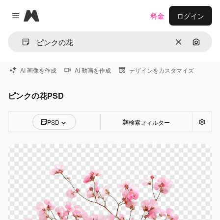
Magnific
料金
ログイン
Close menu
消去
画像で
AI 画像を作成
AI 動画を作成
デザインをカスタマイズ
ピンクの花PSD
PSD
検索フィルター