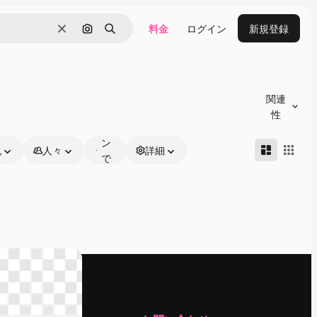
料金
ログイン
新規登録
消去
画像で検索
検索
オ
ン
関連
ラ
性
イ
ン
色
人々
詳細
で
編
集
可
能