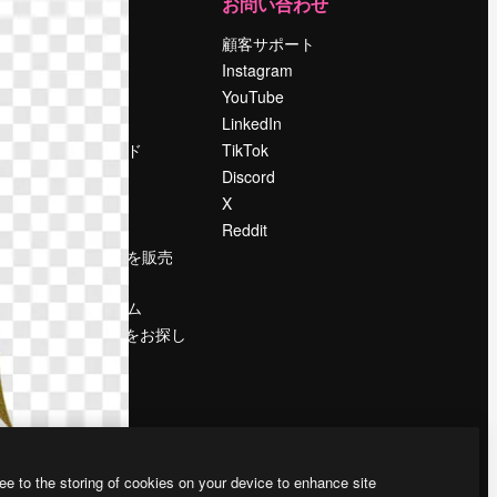
運営
お問い合わせ
料金
顧客サポート
会社概要
Instagram
Reviews
YouTube
採用情報
LinkedIn
検索トレンド
TikTok
ブログ
Discord
イベント
X
Slidesgo
Reddit
コンテンツを販売
する
プレスルーム
magnific.aiをお探し
ですか？
ee to the storing of cookies on your device to enhance site