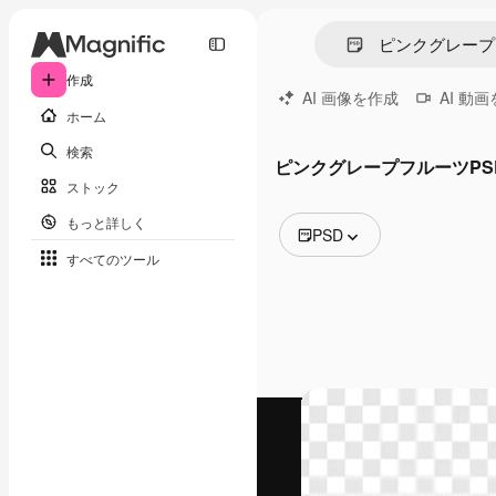
作成
AI 画像を作成
AI 動
ホーム
検索
ピンクグレープフルーツPS
ストック
もっと詳しく
PSD
すべてのツール
全ての画像
ベクトル
イラスト
写真
PSD
テンプレート
モックアップ
動画
映像素材
モーショングラフィックス
動画テンプレート
アイコン
3D モデル