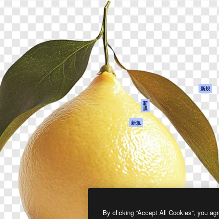
製品
はじめに
ティブ制作を導くためのプラ
Spaces
Academy
クリエイター、企業、代理
AI アシスタント
ドキュメント
含む100万人以上が利用して
AI 画像生成ツール
サポート
AI 動画生成ツール
利用規約
AI 音声合成ツール
プライバシーポリ
シー
ストックコンテン
ツ
オリジナル
新規
Claude/ChatGPT
クッキーポリシー
新
規
向けMCP
トラストセンター
エージェント
アフィリエイト
新規
API
法人向け
モバイルアプリ
すべてのMagnificツ
ール
2026
Freepik Company S.L.U.
無断複写・転載を禁じます
.
By clicking “Accept All Cookies”, you agr