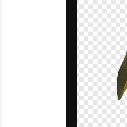
フォント
最高のクリエイ
ットフォーム。
店、スタジオを
います。
日本語
Copyright © 2010-