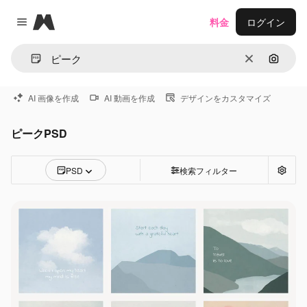
Magnific
料金
ログイン
Close menu
消去
画像で
AI 画像を作成
AI 動画を作成
デザインをカスタマイズ
ピークPSD
PSD
検索フィルター