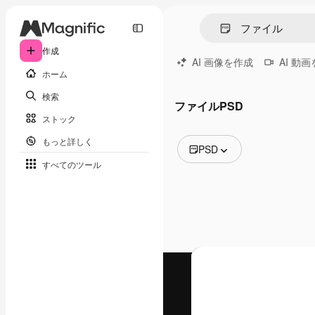
作成
AI 画像を作成
AI 動
ホーム
検索
ファイルPSD
ストック
もっと詳しく
PSD
すべてのツール
全ての画像
ベクトル
イラスト
写真
PSD
テンプレート
モックアップ
動画
映像素材
モーショングラフィックス
動画テンプレート
アイコン
3D モデル