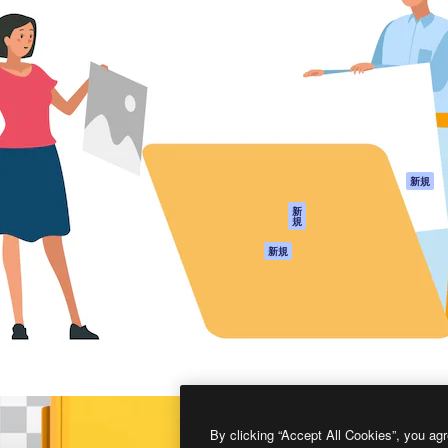
製品
はじめに
ティブ制作を導くためのプラ
Spaces
Academy
クリエイター、企業、代理
AI アシスタント
ドキュメント
含む100万人以上が利用して
AI 画像生成ツール
サポート
AI 動画生成ツール
利用規約
AI 音声合成ツール
プライバシーポリ
シー
ストックコンテン
ツ
オリジナル
新規
Claude/ChatGPT
クッキーポリシー
新
規
向けMCP
トラストセンター
エージェント
アフィリエイト
新規
API
法人向け
モバイルアプリ
すべてのMagnificツ
ール
2026
Freepik Company S.L.U.
無断複写・転載を禁じます
.
By clicking “Accept All Cookies”, you agr