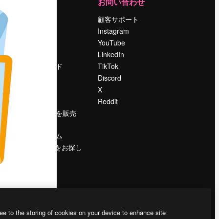
運営
お問い合わせ
料金
顧客サポート
会社概要
Instagram
Reviews
YouTube
採用情報
LinkedIn
検索トレンド
TikTok
ブログ
Discord
イベント
X
Slidesgo
Reddit
コンテンツを販売
する
プレスルーム
magnific.aiをお探し
ですか？
ee to the storing of cookies on your device to enhance site