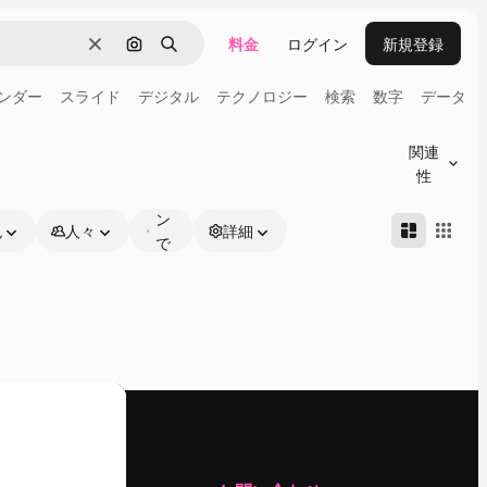
料金
ログイン
新規登録
消去
画像で検索
検索
ンダー
スライド
デジタル
テクノロジー
検索
数字
データ
オ
ン
関連
ラ
性
イ
ン
色
人々
詳細
で
編
集
可
能