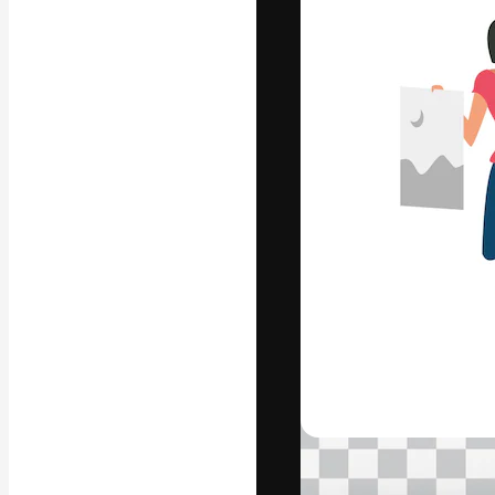
フォント
最高のクリエイ
ットフォーム。
店、スタジオを
います。
日本語
Copyright © 2010-