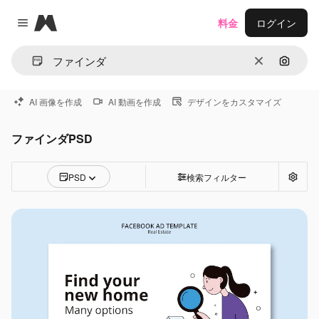
Magnific
料金
ログイン
Close menu
消去
画像で
AI 画像を作成
AI 動画を作成
デザインをカスタマイズ
ファインダPSD
PSD
検索フィルター