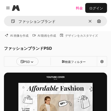
Magnific
料金
ログイン
Close menu
消去
画像で
AI 画像を作成
AI 動画を作成
デザインをカスタマイズ
ファッションブランドPSD
PSD
検索フィルター