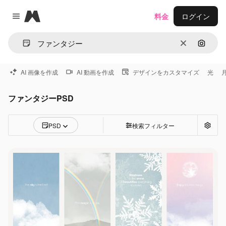
Magnific
料金
ログイン
Close menu
消去
画像で
AI 画像を作成
AI 動画を作成
デザインをカスタマイズ
光
ファンタジーPSD
PSD
検索フィルター