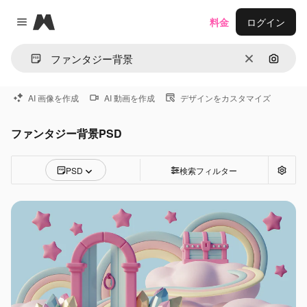
Magnific
料金
ログイン
Close menu
消去
画像で
AI 画像を作成
AI 動画を作成
デザインをカスタマイズ
ファンタジー背景PSD
PSD
検索フィルター