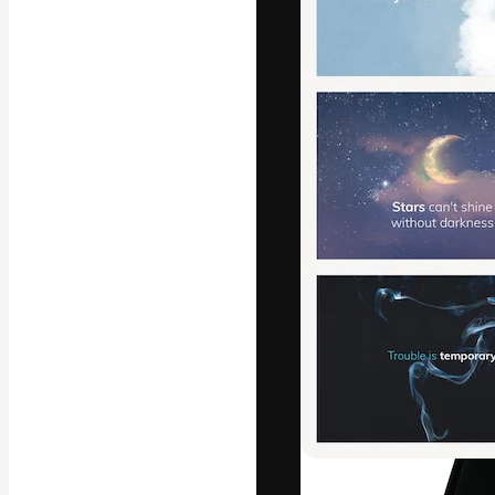
フォント
最高のクリエイ
ットフォーム。
店、スタジオを
います。
日本語
Copyright © 2010-