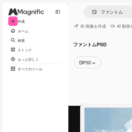
作成
AI 画像を作成
AI 動
ホーム
検索
ファントムPSD
ストック
もっと詳しく
PSD
すべてのツール
全ての画像
ベクトル
イラスト
写真
PSD
テンプレート
モックアップ
動画
映像素材
モーショングラフィックス
動画テンプレート
アイコン
3D モデル