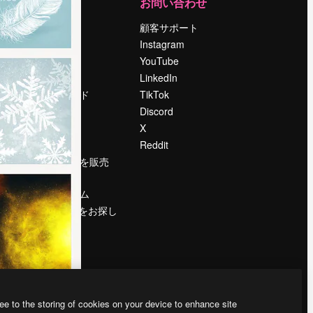
運営
お問い合わせ
料金
顧客サポート
会社概要
Instagram
Reviews
YouTube
採用情報
LinkedIn
検索トレンド
TikTok
ブログ
Discord
イベント
X
Slidesgo
Reddit
コンテンツを販売
する
プレスルーム
magnific.aiをお探し
ですか？
ee to the storing of cookies on your device to enhance site