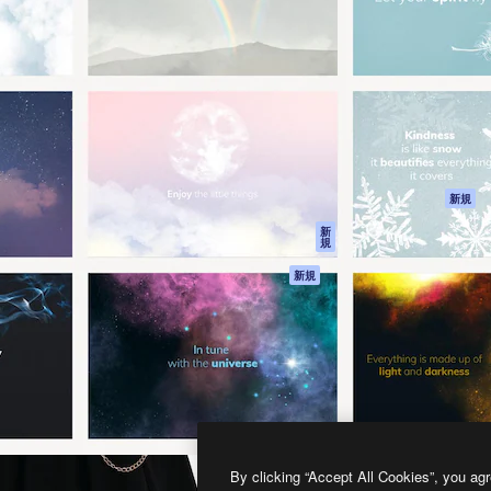
製品
はじめに
ティブ制作を導くためのプラ
Spaces
Academy
クリエイター、企業、代理
AI アシスタント
ドキュメント
含む100万人以上が利用して
AI 画像生成ツール
サポート
AI 動画生成ツール
利用規約
AI 音声合成ツール
プライバシーポリ
シー
ストックコンテン
ツ
オリジナル
新規
Claude/ChatGPT
クッキーポリシー
新
規
向けMCP
トラストセンター
エージェント
アフィリエイト
新規
API
法人向け
モバイルアプリ
すべてのMagnificツ
ール
2026
Freepik Company S.L.U.
無断複写・転載を禁じます
.
By clicking “Accept All Cookies”, you agr