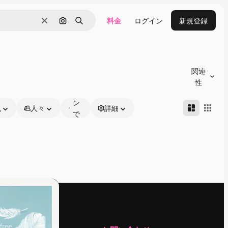
料金
ログイン
新規登録
消去
画像で検索
検索
オ
ン
関連
ラ
性
イ
ン
色
人々
詳細
で
編
集
可
能