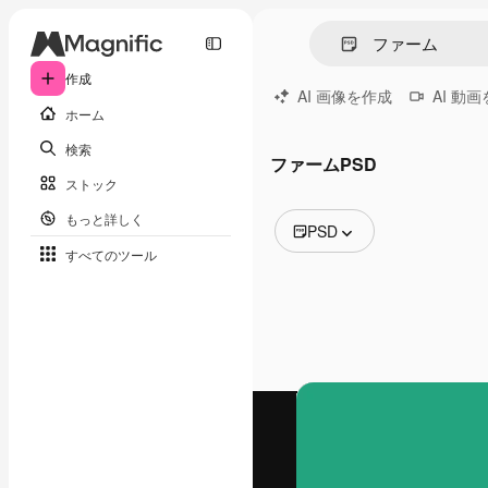
作成
AI 画像を作成
AI 動
ホーム
検索
ファームPSD
ストック
もっと詳しく
PSD
すべてのツール
全ての画像
ベクトル
イラスト
写真
PSD
テンプレート
モックアップ
動画
映像素材
モーショングラフィックス
動画テンプレート
アイコン
3D モデル