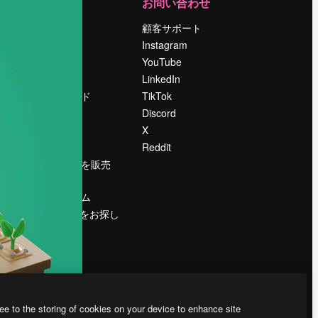
運営
お問い合わせ
料金
顧客サポート
会社概要
Instagram
Reviews
YouTube
採用情報
LinkedIn
検索トレンド
TikTok
ブログ
Discord
イベント
X
Slidesgo
Reddit
コンテンツを販売
する
プレスルーム
magnific.aiをお探し
ですか？
ee to the storing of cookies on your device to enhance site