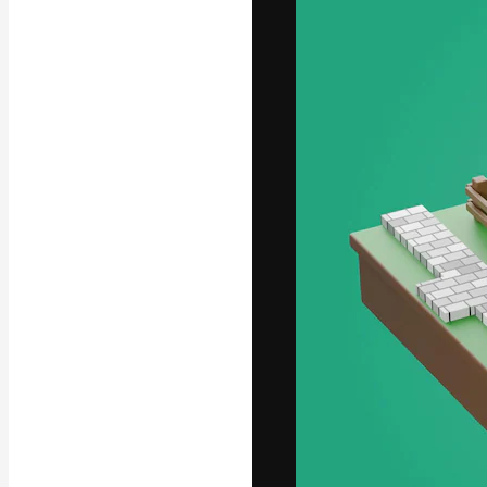
フォント
最高のクリエイ
ットフォーム。
店、スタジオを
います。
日本語
Copyright © 2010-