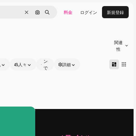
料金
ログイン
新規登録
消去
画像で検索
検索
オ
ン
関連
ラ
性
イ
ン
色
人々
詳細
で
編
集
可
能