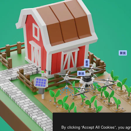
製品
はじめに
ティブ制作を導くためのプラ
Spaces
Academy
クリエイター、企業、代理
AI アシスタント
ドキュメント
含む100万人以上が利用して
AI 画像生成ツール
サポート
AI 動画生成ツール
利用規約
AI 音声合成ツール
プライバシーポリ
シー
ストックコンテン
ツ
オリジナル
新規
Claude/ChatGPT
クッキーポリシー
新
規
向けMCP
トラストセンター
エージェント
アフィリエイト
新規
API
法人向け
モバイルアプリ
すべてのMagnificツ
ール
2026
Freepik Company S.L.U.
無断複写・転載を禁じます
.
By clicking “Accept All Cookies”, you agr