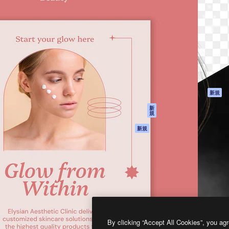
製品
はじめに
ティブ制作を導くためのプラ
Spaces
Academy
クリエイター、企業、代理
AI アシスタント
ドキュメント
含む100万人以上が利用して
AI 画像生成ツール
サポート
AI 動画生成ツール
利用規約
AI 音声合成ツール
プライバシーポリ
シー
ストックコンテン
ツ
オリジナル
新規
Claude/ChatGPT
クッキーポリシー
新
規
向けMCP
トラストセンター
エージェント
アフィリエイト
新規
API
法人向け
モバイルアプリ
すべてのMagnificツ
ール
2026
Freepik Company S.L.U.
無断複写・転載を禁じます
.
By clicking “Accept All Cookies”, you agr