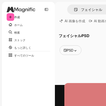
作成
AI 画像を作成
AI 動
ホーム
検索
フェイシャルPSD
ストック
もっと詳しく
PSD
すべてのツール
全ての画像
ベクトル
イラスト
写真
PSD
テンプレート
モックアップ
動画
映像素材
モーショングラフィックス
動画テンプレート
アイコン
3D モデル