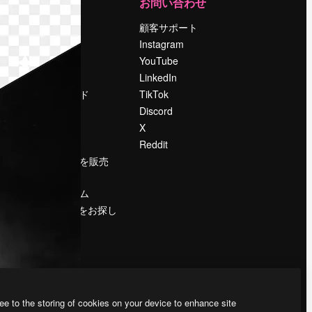
運営
お問い合わせ
料金
顧客サポート
会社概要
Instagram
Reviews
YouTube
採用情報
LinkedIn
検索トレンド
TikTok
ブログ
Discord
イベント
X
Slidesgo
Reddit
コンテンツを販売
する
プレスルーム
magnific.aiをお探し
ですか？
ee to the storing of cookies on your device to enhance site