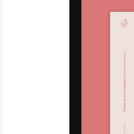
フォント
最高のクリエイ
ットフォーム。
店、スタジオを
います。
日本語
Copyright © 2010-