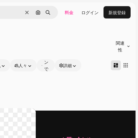
料金
ログイン
新規登録
消去
画像で検索
検索
オ
ン
関連
ラ
性
イ
ン
色
人々
詳細
で
編
集
可
能