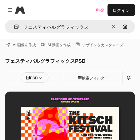
Magnific
料金
ログイン
Close menu
消去
画像で
AI 画像を作成
AI 動画を作成
デザインをカスタマイズ
フェスティバルグラフィックスPSD
PSD
検索フィルター