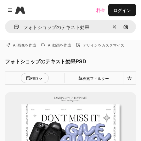
Magnific
料金
ログイン
Close menu
消去
画像で
AI 画像を作成
AI 動画を作成
デザインをカスタマイズ
フォトショップのテキスト効果PSD
PSD
検索フィルター