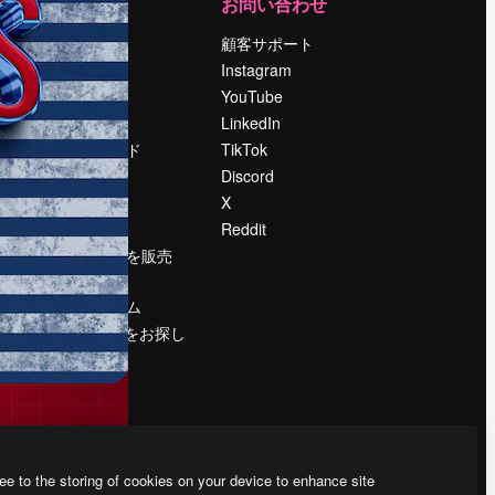
運営
お問い合わせ
料金
顧客サポート
会社概要
Instagram
Reviews
YouTube
採用情報
LinkedIn
検索トレンド
TikTok
ブログ
Discord
イベント
X
Slidesgo
Reddit
コンテンツを販売
する
プレスルーム
magnific.aiをお探し
ですか？
ee to the storing of cookies on your device to enhance site