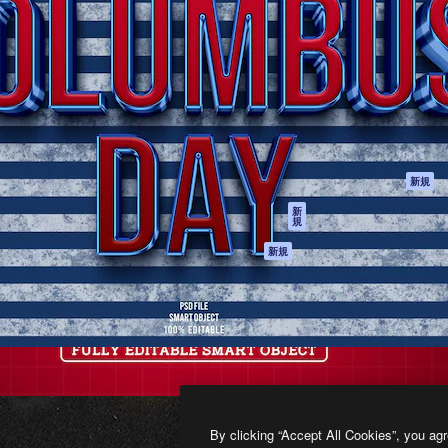
製品
はじめに
ティブ制作を導くためのプラ
Spaces
Academy
クリエイター、企業、代理
AI アシスタント
ドキュメント
含む100万人以上が利用して
AI 画像生成ツール
サポート
AI 動画生成ツール
利用規約
AI 音声合成ツール
プライバシーポリ
シー
ストックコンテン
ツ
オリジナル
新規
Claude/ChatGPT
クッキーポリシー
新
規
向けMCP
トラストセンター
エージェント
アフィリエイト
新規
API
法人向け
モバイルアプリ
すべてのMagnificツ
ール
2026
Freepik Company S.L.U.
無断複写・転載を禁じます
.
By clicking “Accept All Cookies”, you agr