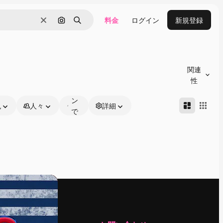
料金
ログイン
新規登録
消去
画像で検索
検索
オ
ン
関連
ラ
性
イ
ン
色
人々
詳細
で
編
集
可
能