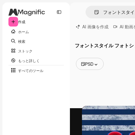
作成
AI 画像を作成
AI 動
ホーム
検索
フォントスタイル フォトシ
ストック
もっと詳しく
PSD
すべてのツール
全ての画像
ベクトル
イラスト
写真
PSD
テンプレート
モックアップ
動画
映像素材
モーショングラフィックス
動画テンプレート
アイコン
3D モデル