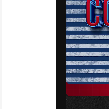
フォント
最高のクリエイ
ットフォーム。
店、スタジオを
います。
日本語
Copyright © 2010-