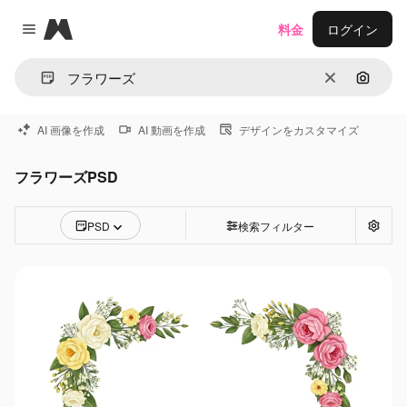
Magnific
料金
ログイン
Close menu
消去
画像で
AI 画像を作成
AI 動画を作成
デザインをカスタマイズ
フラワーズPSD
PSD
検索フィルター