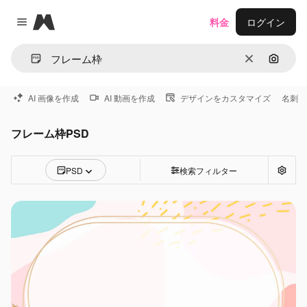
Magnific
料金
ログイン
Close menu
消去
画像で
AI 画像を作成
AI 動画を作成
デザインをカスタマイズ
名刺
フレーム枠PSD
PSD
検索フィルター