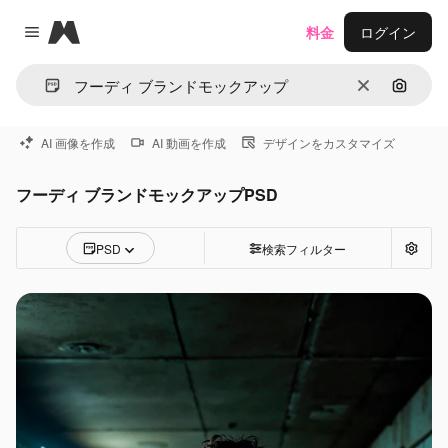
Magnific
料金
ログイン
Close menu
消去
画像で
AI 画像を作成
AI 動画を作成
デザインをカスタマイズ
フーディ ブランドモックアップPSD
PSD
検索フィルター