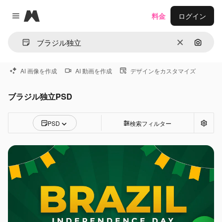
Magnific
料金
ログイン
Close menu
消去
画像で
AI 画像を作成
AI 動画を作成
デザインをカスタマイズ
ブラジル独立PSD
PSD
検索フィルター