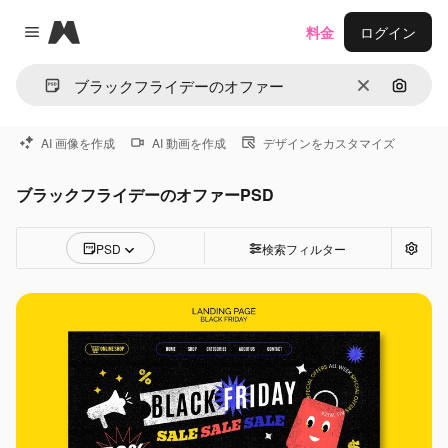
Magnific
料金
ログイン
Close menu
消去
画像で
AI 画像を作成
AI 動画を作成
デザインをカスタマイズ
ブラックフライデーのオファーPSD
PSD
検索フィルター