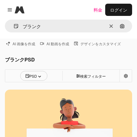
Magnific
料金
ログイン
Close menu
消去
画像で
AI 画像を作成
AI 動画を作成
デザインをカスタマイズ
ブランクPSD
PSD
検索フィルター