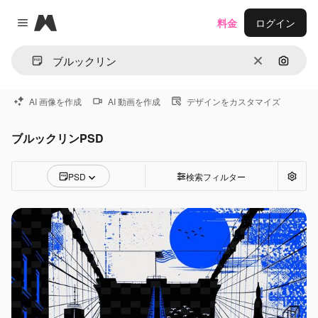
Magnific
料金
ログイン
Close menu
消去
画像で
AI 画像を作成
AI 動画を作成
デザインをカスタマイズ
ブルックリンPSD
PSD
検索フィルター