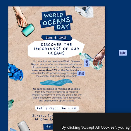
製品
はじめに
ティブ制作を導くためのプラ
Spaces
Academy
クリエイター、企業、代理
AI アシスタント
ドキュメント
含む100万人以上が利用して
AI 画像生成ツール
サポート
AI 動画生成ツール
利用規約
AI 音声合成ツール
プライバシーポリ
シー
ストックコンテン
ツ
オリジナル
新規
Claude/ChatGPT
クッキーポリシー
新
規
向けMCP
トラストセンター
エージェント
アフィリエイト
新規
API
法人向け
モバイルアプリ
すべてのMagnificツ
ール
2026
Freepik Company S.L.U.
無断複写・転載を禁じます
.
By clicking “Accept All Cookies”, you agr