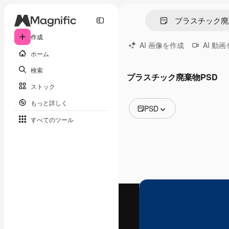
作成
AI 画像を作成
AI 動
ホーム
検索
プラスチック廃棄物PSD
ストック
もっと詳しく
PSD
すべてのツール
全ての画像
ベクトル
イラスト
写真
PSD
テンプレート
モックアップ
動画
映像素材
モーショングラフィックス
動画テンプレート
アイコン
3D モデル