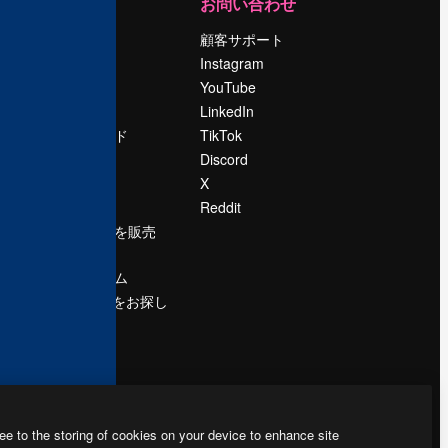
運営
お問い合わせ
料金
顧客サポート
会社概要
Instagram
Reviews
YouTube
採用情報
LinkedIn
検索トレンド
TikTok
ブログ
Discord
イベント
X
Slidesgo
Reddit
コンテンツを販売
する
プレスルーム
magnific.aiをお探し
ですか？
ee to the storing of cookies on your device to enhance site