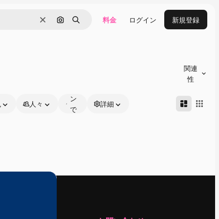
料金
ログイン
新規登録
消去
画像で検索
検索
オ
ン
関連
ラ
性
イ
ン
色
人々
詳細
で
編
集
可
能