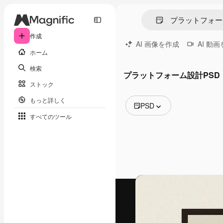
作成
AI 画像を作成
AI 動
ホーム
検索
プラットフォーム設計PSD
ストック
もっと詳しく
PSD
すべてのツール
全ての画像
ベクトル
イラスト
写真
PSD
テンプレート
モックアップ
動画
映像素材
モーショングラフィックス
動画テンプレート
アイコン
3D モデル