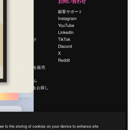
運営
お問い合わせ
料金
顧客サポート
会社概要
Instagram
Reviews
YouTube
採用情報
LinkedIn
検索トレンド
TikTok
ブログ
Discord
イベント
X
Slidesgo
Reddit
コンテンツを販売
する
プレスルーム
magnific.aiをお探し
ですか？
ee to the storing of cookies on your device to enhance site