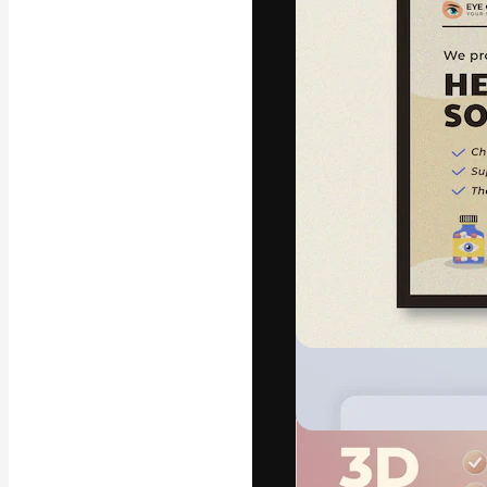
フォント
最高のクリエイ
ットフォーム。
店、スタジオを
います。
日本語
Copyright © 2010-