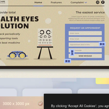
製品
はじめに
ティブ制作を導くためのプラ
Spaces
Academy
クリエイター、企業、代理
AI アシスタント
ドキュメント
含む100万人以上が利用して
AI 画像生成ツール
サポート
AI 動画生成ツール
利用規約
AI 音声合成ツール
プライバシーポリ
シー
ストックコンテン
ツ
オリジナル
新規
Claude/ChatGPT
クッキーポリシー
新
規
向けMCP
トラストセンター
エージェント
アフィリエイト
新規
API
法人向け
モバイルアプリ
すべてのMagnificツ
ール
2026
Freepik Company S.L.U.
無断複写・転載を禁じます
.
By clicking “Accept All Cookies”, you agr