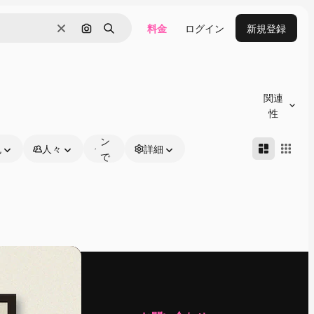
料金
ログイン
新規登録
消去
画像で検索
検索
オ
ン
関連
ラ
性
イ
ン
色
人々
詳細
で
編
集
可
能