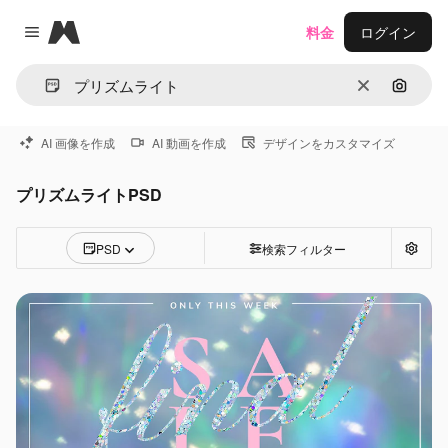
Magnific
料金
ログイン
Close menu
消去
画像で
AI 画像を作成
AI 動画を作成
デザインをカスタマイズ
プリズムライトPSD
PSD
検索フィルター