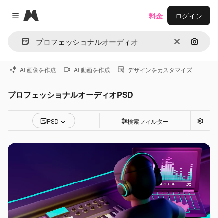
Magnific
料金
ログイン
Close menu
消去
画像で
AI 画像を作成
AI 動画を作成
デザインをカスタマイズ
プロフェッショナルオーディオPSD
PSD
検索フィルター