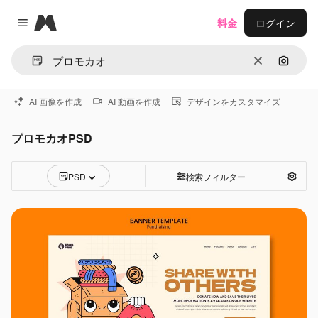
Magnific
料金
ログイン
Close menu
消去
画像で
AI 画像を作成
AI 動画を作成
デザインをカスタマイズ
プロモカオPSD
PSD
検索フィルター